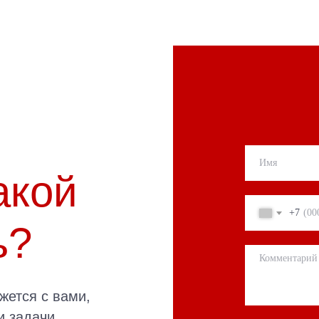
акой
+7
ь?
жется с вами,
и задачи,