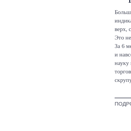
Больши
индик
верх, 
Это не
За 6 м
и навс
науку 
торгов
скруп
ПОДР