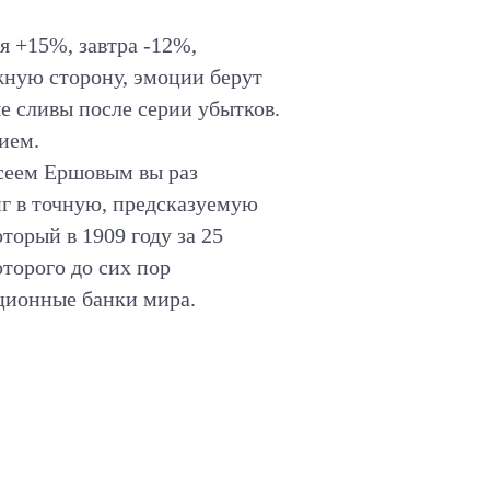
я +15%, завтра -12%,
жную сторону, эмоции берут
е сливы после серии убытков.
ием.
ксеем Ершовым вы раз
нг в точную, предсказуемую
торый в 1909 году за 25
оторого до сих пор
ционные банки мира.