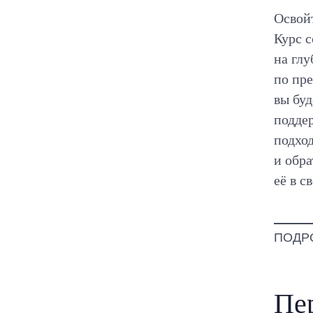
Освой
Курс с
на гл
по пр
вы бу
поддер
подхо
и обр
её в с
ПОДР
Пе