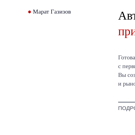
●
Марат Газизов
Ав
пр
Готова
с пер
Вы со
и рыно
ПОДР