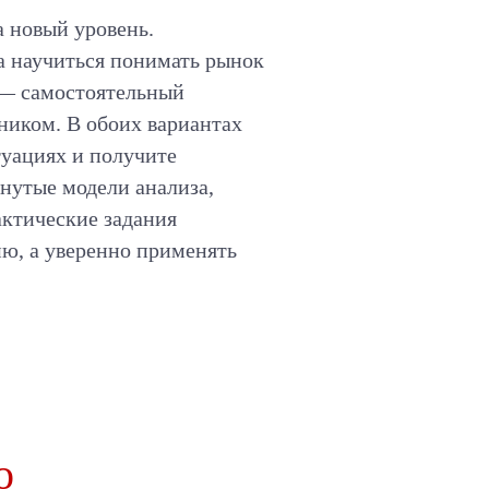
а новый уровень.
 а научиться понимать рынок
 — самостоятельный
ником. В обоих вариантах
туациях и получите
нутые модели анализа,
актические задания
ию, а уверенно применять
о