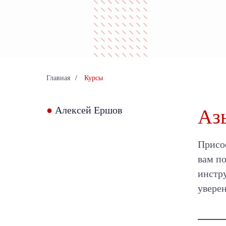
Главная
/
Курсы
●
Алексей Ершов
Аз
Присое
вам п
инстру
уверен