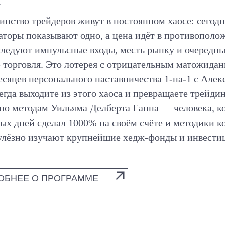
нство трейдеров живут в постоянном хаосе: сегодн
аторы показывают одно, а цена идёт в противополо
следуют импульсные входы, месть рынку и очередны
 торговля. Это лотерея с отрицательным матожидан
есяцев персонального наставничества 1-на-1 с Але
егда выходите из этого хаоса и превращаете трейди
по методам Уильяма Делберта Ганна — человека, ко
ых дней сделал 1000% на своём счёте и методики к
улёзно изучают крупнейшие хедж-фонды и инвести
ОБНЕЕ О ПРОГРАММЕ