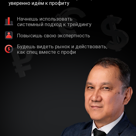
Марат Газизов
Ваш опытный наставник и
эксперт, который поможет тебе
достичь успеха в трейдинге
ПРИСОЕДИНЯЙСЯ К КЛУБУ —
ПОЛУЧИ ДОСТУП К СИСТЕМЕ,
КОТОРАЯ РАБОТАЕТ НА РЕЗУЛЬТАТ
Нажми «
Хочу в клуб
» — начни развивать
свой трейдинг на профессиональном
уровне!