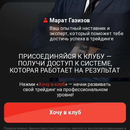
Хочу в клуб
Предлагаемые финансовые инструменты являются высокорискованными и
могут привести к потере внесённых денежных средств в полном объёме. До
совершения сделок следует ознакомиться с рисками, с которыми они
связаны.
Предоставляемая информация не является индивидуальной
инвестиционной рекомендацией, и финансовые инструменты либо операции,
упомянутые в ней, могут не соответствовать Вашему инвестиционному
профилю и инвестиционным целям (ожиданиям). Определение
соответствия финансового инструмента либо операции Вашим интересам,
инвестиционным целям, инвестиционному горизонту и уровню допустимого
риска является Вашей задачей. ООО Финэксперт не несет ответственности
за возможные убытки в случае совершения операций либо инвестирования
в финансовые инструменты, упомянутые в данной информации, и не
рекомендует использовать указанную информацию в качестве
единственного источника информации при принятии инвестиционного
решения.