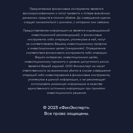
Предлагаемые финансовые инструменты являются
высокорискованными и могут привести к потере внесённых
денежных средств в полном объёме. До совершения сделок
следует ознакомиться с рисками, с которыми они связаны.
Предоставляемая информация не является индивидуальной
инвестиционной рекомендацией, и финансовые
инструменты либо операции, упомянутые в ней, могут
не соответствовать Вашему инвестиционному профилю
и инвестиционным целям (ожиданиям). Определение
соответствия финансового инструмента либо операции
Вашим интересам, инвестиционным целям,
инвестиционному горизонту и уровню допустимого риска
является Вашей задачей. ООО Финэксперт не несет
ответственности за возможные убытки в случае совершения
операций либо инвестирования в финансовые инструменты,
упомянутые в данной информации, и не рекомендует
использовать указанную информацию в качестве
единственного источника информации при принятии
инвестиционного решения.
© 2023 «ФинЭксперт».
Все права защищены.